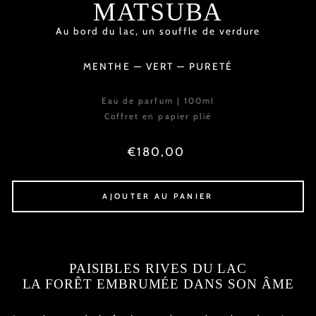
MATSUBA
Au bord du lac, un souffle de verdure
MENTHE — VERT — PURETÉ
Eau de parfum | 100ml
Coffret en papier plié
Prix
€180,00
régulier
AJOUTER AU PANIER
PAISIBLES RIVES DU LAC
LA FORÊT EMBRUMÉE DANS SON ÂME